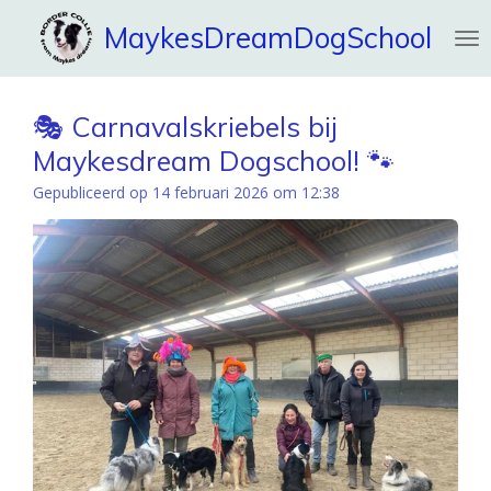
Ga
MaykesDreamDogSchool
direct
naar
de
hoofdinhoud
🎭 Carnavalskriebels bij
Maykesdream Dogschool! 🐾
Gepubliceerd op 14 februari 2026 om 12:38