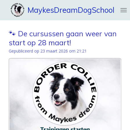
Ga
MaykesDreamDogSchool
direct
naar
de
hoofdinhoud
🐾 De cursussen gaan weer van
start op 28 maart!
Gepubliceerd op 23 maart 2026 om 21:21